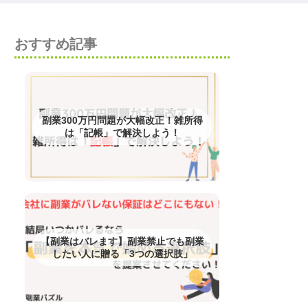
おすすめ記事
副業300万円問題が大幅改正！雑所得
は「記帳」で解決しよう！
【副業はバレます】副業禁止でも副業
したい人に贈る「3つの選択肢」