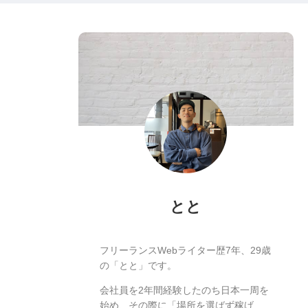
とと
フリーランスWebライター歴7年、29歳
の「とと」です。
会社員を2年間経験したのち日本一周を
始め、その際に「場所を選ばず稼げ