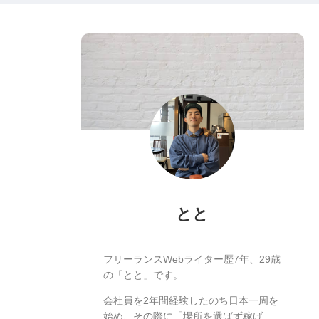
とと
フリーランスWebライター歴7年、29歳
の「とと」です。
会社員を2年間経験したのち日本一周を
始め、その際に「場所を選ばず稼げ