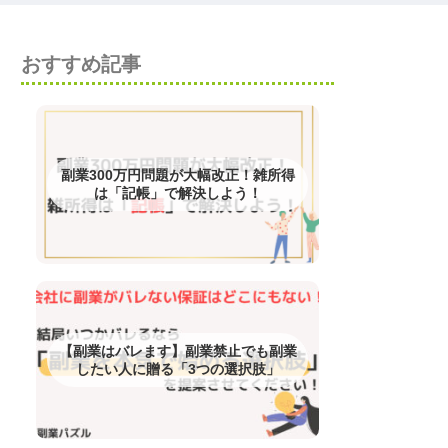
おすすめ記事
副業300万円問題が大幅改正！雑所得
は「記帳」で解決しよう！
【副業はバレます】副業禁止でも副業
したい人に贈る「3つの選択肢」