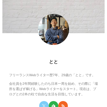
とと
フリーランスWebライター歴7年、29歳の「とと」です。
会社員を2年間経験したのち日本一周を始め、その際に「場
所を選ばず稼げる」Webライターをスタート。現在は、ブ
ログとの2本の柱で自由な生活を目指しています。